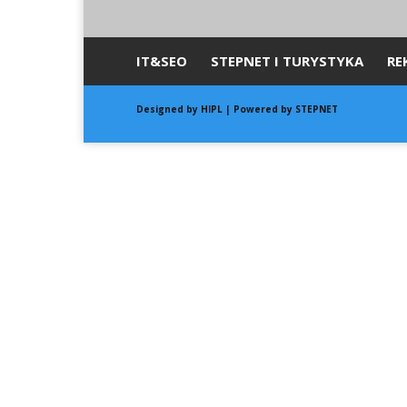
IT&SEO
STEPNET I TURYSTYKA
RE
Designed by
HIPL
| Powered by STEPNET