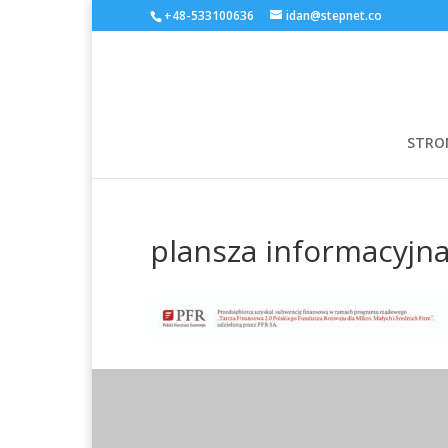
+48-533100636
idan@stepnet.co
STRO
plansza informacyjn