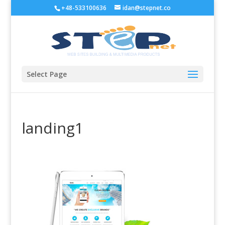
+48-533100636
idan@stepnet.co
Select Page
landing1