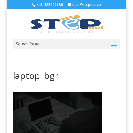
+48-533100636
idan@stepnet.co
Select Page
laptop_bgr