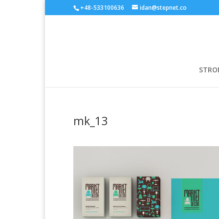
+48-533100636
idan@stepnet.co
STRO
mk_13