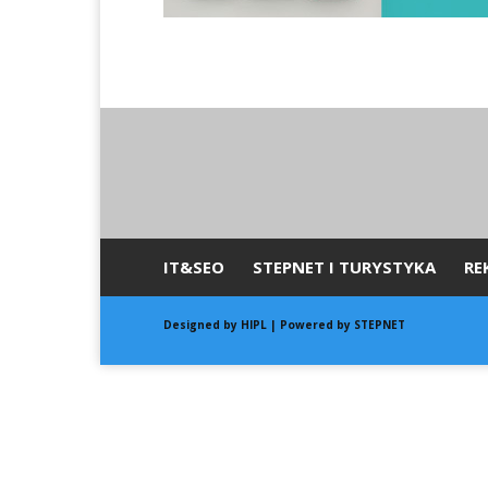
IT&SEO
STEPNET I TURYSTYKA
RE
Designed by
HIPL
| Powered by STEPNET