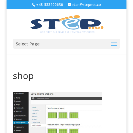
+48-533100636
idan@stepnet.co
Select Page
shop