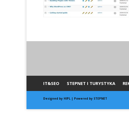
IT&SEO
STEPNET I TURYSTYKA
RE
Designed by
HIPL
| Powered by STEPNET