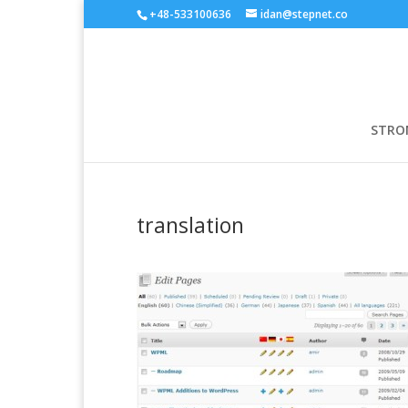
+48-533100636
idan@stepnet.co
STRO
translation